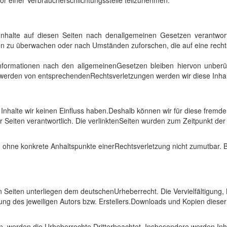
nhalte auf diesen Seiten nach denallgemeinen Gesetzen verantwort
onen zu überwachen oder nach Umständen zuforschen, die auf eine rechts
nformationen nach den allgemeinenGesetzen bleiben hiervon unberühr
ntwerden von entsprechendenRechtsverletzungen werden wir diese Inha
n Inhalte wir keinen Einfluss haben.Deshalb können wir für diese frem
 der Seiten verantwortlich. Die verlinktenSeiten wurden zum Zeitpunkt d
doch ohne konkrete Anhaltspunkte einerRechtsverletzung nicht zumutbar
en Seiten unterliegen dem deutschenUrheberrecht. Die Vervielfältigung
g des jeweiligen Autors bzw. Erstellers.Downloads und Kopien dieser 
den, werden die Urheberrechte Dritterbeachtet. Insbesondere werden Inha