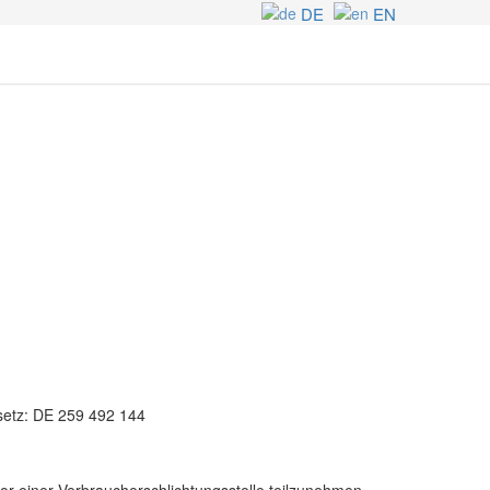
DE
EN
setz: DE 259 492 144
 vor einer Verbraucherschlichtungsstelle teilzunehmen.