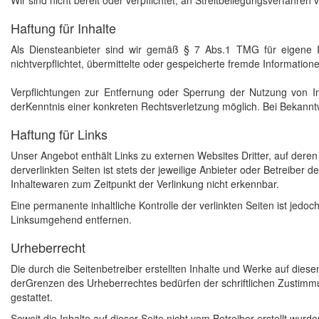
Haftung für Inhalte
Als Diensteanbieter sind wir gemäß § 7 Abs.1 TMG für eigene I
nichtverpflichtet, übermittelte oder gespeicherte fremde Informati
Verpflichtungen zur Entfernung oder Sperrung der Nutzung von I
derKenntnis einer konkreten Rechtsverletzung möglich. Bei Bekan
Haftung für Links
Unser Angebot enthält Links zu externen Websites Dritter, auf dere
derverlinkten Seiten ist stets der jeweilige Anbieter oder Betreiber
Inhaltewaren zum Zeitpunkt der Verlinkung nicht erkennbar.
Eine permanente inhaltliche Kontrolle der verlinkten Seiten ist je
Linksumgehend entfernen.
Urheberrecht
Die durch die Seitenbetreiber erstellten Inhalte und Werke auf dies
derGrenzen des Urheberrechtes bedürfen der schriftlichen Zustimmun
gestattet.
Soweit die Inhalte auf dieser Seite nicht vom Betreiber erstellt wur